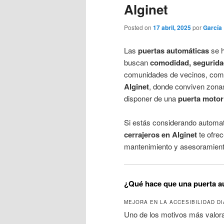
Alginet
Posted on
17 abril, 2025
por
García
Las
puertas automáticas
se h
buscan
comodidad, seguridad
comunidades de vecinos, come
Alginet
, donde conviven zonas
disponer de una
puerta motor
Si estás considerando automati
cerrajeros en Alginet
te ofrec
mantenimiento y asesoramiento
¿Qué hace que una puerta au
MEJORA EN LA ACCESIBILIDAD DI
Uno de los motivos más valora