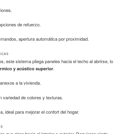
iones.
opciones de refuerzo.
 mandos, apertura automática por proximidad.
ICAS
, este sistema pliega paneles hacia el techo al abrirse, lo
érmico y acústico superior
.
anexos a la vivienda.
variedad de colores y texturas.
a, ideal para mejorar el confort del hogar.
AS
que giran hacia el interior o exterior. Requieren cierto