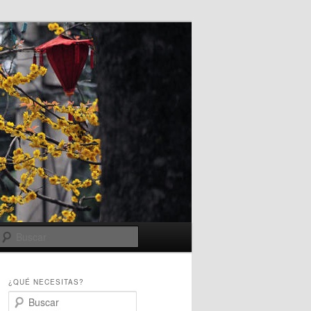
Buscar
¿QUÉ NECESITAS?
B
u