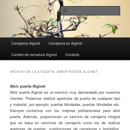
Ir
Ir
al
al
Busc
contenido
contenido
principal
secundario
Menú
Cerrajeros Alginet
Cerrajeros en Alginet
principal
Cambio de cerradura Alginet
Contacto
ARCHIVO DE LA ETIQUETA:
ABRIR PUERTA ALGINET
Abrir puerta Alginet
Abrir puerta Alginet es un servicio muy demandado por nuestros
clientes. Podemos realizar aperturas de puerta de cualquier tipo
y material, por ejemplo, puertas blindadas, puertas blindadas etc.
Siempre contamos con los mejores profesionales para abrir
puerta. Además, proporcionan un servicio de cerrajería integral
que se basa en servicios de cerrajería como los de realizar
aperturas de puertas, sustituciones de cerraduras y bombillos,