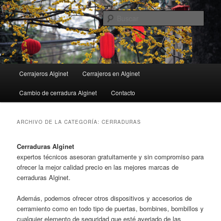
Ir
Ir
al
al
Busc
contenido
contenido
principal
secundario
Menú
Cerrajeros Alginet
Cerrajeros en Alginet
principal
Cambio de cerradura Alginet
Contacto
ARCHIVO DE LA CATEGORÍA:
CERRADURAS
Cerraduras Alginet
expertos técnicos asesoran gratuitamente y sin compromiso para
ofrecer la mejor calidad precio en las mejores marcas de
cerraduras Alginet.
Además, podemos ofrecer otros dispositivos y accesorios de
cerramiento como en todo tipo de puertas, bombines, bombillos y
cualquier elemento de seguridad que esté averiado de las