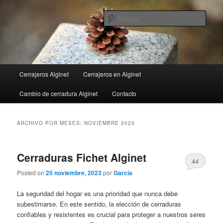
Ir
Ir
al
al
Busc
contenido
contenido
principal
secundario
Menú
Cerrajeros Alginet
Cerrajeros en Alginet
principal
Cambio de cerradura Alginet
Contacto
ARCHIVO POR MESES:
NOVIEMBRE 2023
Cerraduras Fichet Alginet
44
Posted on
25 noviembre, 2023
por
García
La seguridad del hogar es una prioridad que nunca debe
subestimarse. En este sentido, la elección de cerraduras
confiables y resistentes es crucial para proteger a nuestros seres