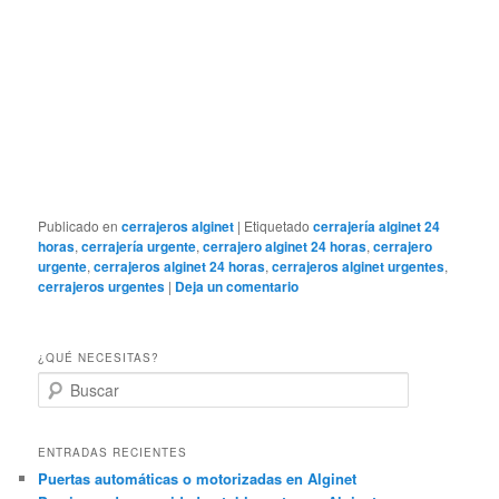
Publicado en
cerrajeros alginet
|
Etiquetado
cerrajería alginet 24
horas
,
cerrajería urgente
,
cerrajero alginet 24 horas
,
cerrajero
urgente
,
cerrajeros alginet 24 horas
,
cerrajeros alginet urgentes
,
cerrajeros urgentes
|
Deja un comentario
¿QUÉ NECESITAS?
B
u
s
c
ENTRADAS RECIENTES
a
Puertas automáticas o motorizadas en Alginet
r