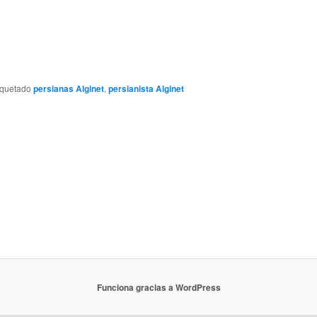
iquetado
persianas Alginet
,
persianista Alginet
Funciona gracias a WordPress