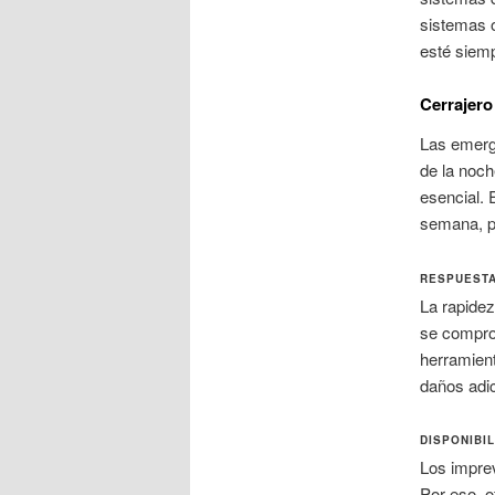
sistemas o
esté siemp
Cerrajero
Las emerge
de la noch
esencial. 
semana, pa
RESPUESTA
La rapidez
se comprom
herramient
daños adic
DISPONIBIL
Los imprev
Por eso, o