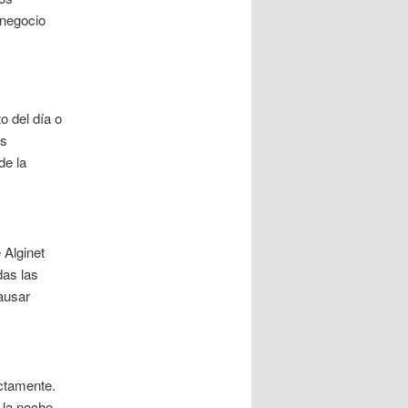
 negocio
o del día o
s
de la
 Alginet
das las
ausar
ectamente.
 la noche,