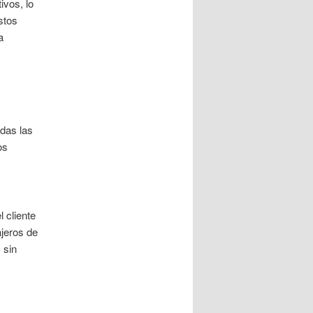
ivos, lo
stos
a
das las
os
 cliente
ajeros de
 sin