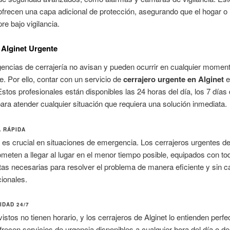
frecen una capa adicional de protección, asegurando que el hogar o
re bajo vigilancia.
 Alginet Urgente
ncias de cerrajería no avisan y pueden ocurrir en cualquier moment
e. Por ello, contar con un servicio de
cerrajero urgente en Alginet
e
Estos profesionales están disponibles las 24 horas del día, los 7 días 
ra atender cualquier situación que requiera una solución inmediata.
 RÁPIDA
 es crucial en situaciones de emergencia. Los cerrajeros urgentes de
eten a llegar al lugar en el menor tiempo posible, equipados con to
as necesarias para resolver el problema de manera eficiente y sin c
ionales.
IDAD 24/7
istos no tienen horario, y los cerrajeros de Alginet lo entienden perf
frecen servicios de urgencia disponibles a cualquier hora del día o de