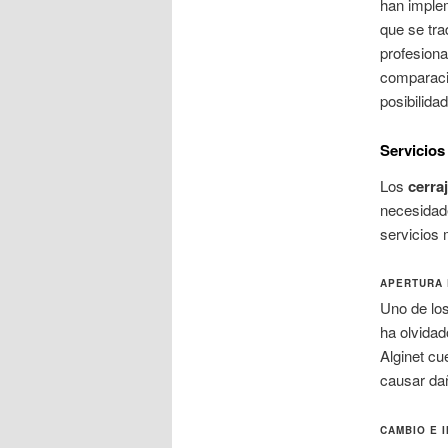
han implem
que se tr
profesiona
comparació
posibilida
Servicios
Los
cerra
necesidade
servicios
APERTURA 
Uno de los
ha olvidad
Alginet cu
causar da
CAMBIO E 