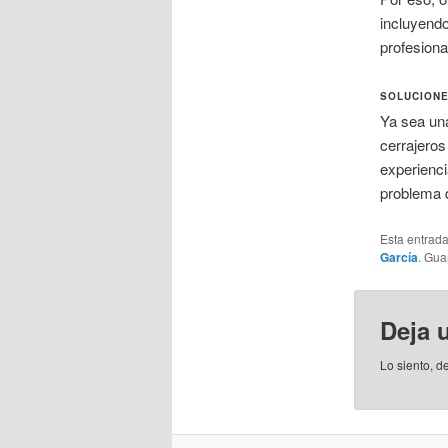
incluyendo
profesiona
SOLUCIONE
Ya sea una
cerrajeros
experienci
problema d
Esta entrad
García
. Gu
Deja 
Lo siento, d