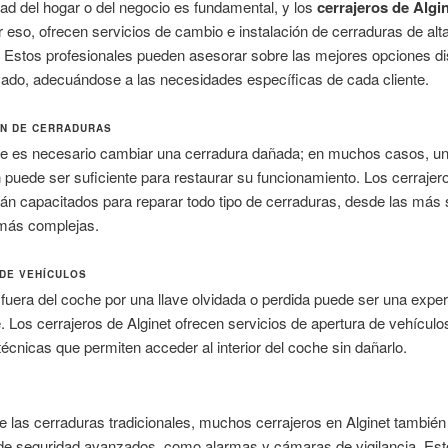
ad del hogar o del negocio es fundamental, y los
cerrajeros de Algi
 eso, ofrecen servicios de cambio e instalación de cerraduras de alt
 Estos profesionales pueden asesorar sobre las mejores opciones di
ado, adecuándose a las necesidades específicas de cada cliente.
N DE CERRADURAS
e es necesario cambiar una cerradura dañada; en muchos casos, u
 puede ser suficiente para restaurar su funcionamiento. Los cerrajer
tán capacitados para reparar todo tipo de cerraduras, desde las más
 más complejas.
DE VEHÍCULOS
uera del coche por una llave olvidada o perdida puede ser una exper
. Los cerrajeros de Alginet ofrecen servicios de apertura de vehículo
 técnicas que permiten acceder al interior del coche sin dañarlo.
las cerraduras tradicionales, muchos cerrajeros en Alginet también 
de seguridad avanzados, como alarmas y cámaras de vigilancia. Est