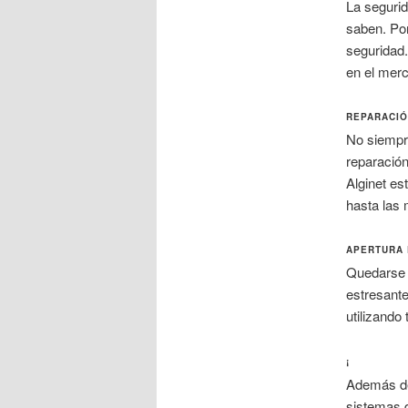
La segurid
saben. Por
seguridad.
en el merc
REPARACIÓ
No siempr
reparación
Alginet es
hasta las
APERTURA 
Quedarse f
estresante
utilizando
¡
Además de 
sistemas 