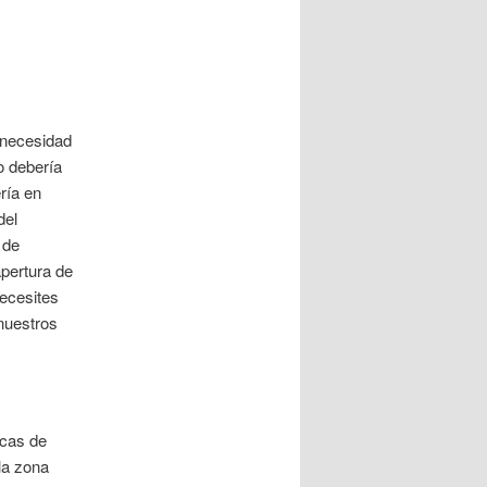
entradas
 necesidad
o debería
ría en
del
 de
apertura de
necesites
nuestros
icas de
la zona