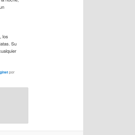
 un
, los
iatas. Su
cualquier
ginet
por