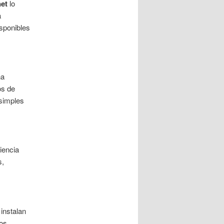
net
lo
a
sponibles
na
os de
 simples
iencia
s,
instalan
os