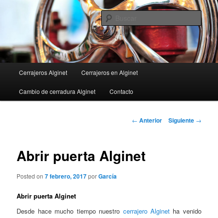
Ir
al
Busc
contenido
principal
Menú
Cerrajeros Alginet
Cerrajeros en Alginet
principal
Cambio de cerradura Alginet
Contacto
Navegación
←
Anterior
Siguiente
→
de
entradas
Abrir puerta Alginet
Posted on
7 febrero, 2017
por
García
Abrir puerta Alginet
Desde hace mucho tiempo nuestro
cerrajero Alginet
ha venido