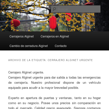
Ir
Ir
al
al
Busc
contenido
contenido
principal
secundario
Menú
Cerrajeros Alginet
Cerrajeros en Alginet
principal
Cambio de cerradura Alginet
Contacto
ARCHIVO DE LA ETIQUETA:
CERRAJERO ALGINET URGENTE
Cerrajero Alginet urgente.
Cerrajero Alginet urgente para dar salida a todas las emergencias
de cerrajería. Nuestro profesional dispone de un vehículo
equipado para acudir a la mayor brevedad posible.
Experto en apertura de puertas y ventanas, tanto en su hogar
como en su negocio. Posee unos precios sin comparación en
todo el mercado. Calidad precio asegurado. Siempre contamos