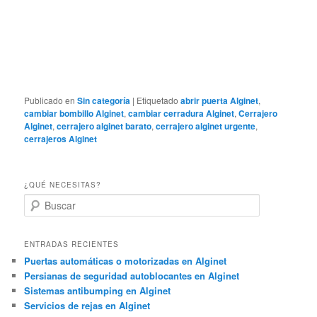
Publicado en
Sin categoría
|
Etiquetado
abrir puerta Alginet
,
cambiar bombillo Alginet
,
cambiar cerradura Alginet
,
Cerrajero
Alginet
,
cerrajero alginet barato
,
cerrajero alginet urgente
,
cerrajeros Alginet
¿QUÉ NECESITAS?
B
u
s
c
ENTRADAS RECIENTES
a
Puertas automáticas o motorizadas en Alginet
r
Persianas de seguridad autoblocantes en Alginet
Sistemas antibumping en Alginet
Servicios de rejas en Alginet