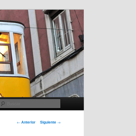
Buscar
Navegación
←
Anterior
Siguiente
→
de