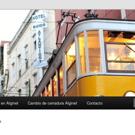
 en Alginet
Cambio de cerradura Alginet
Contacto
a