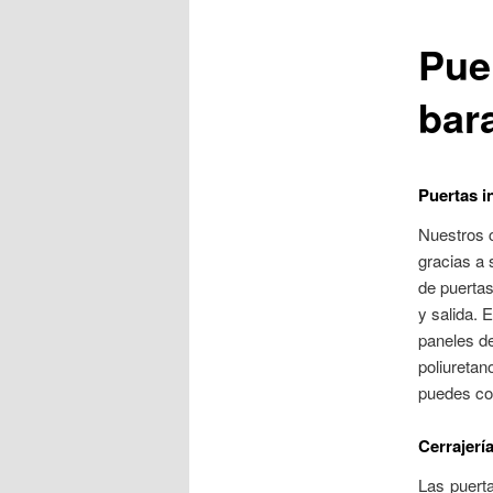
Pue
bar
Puertas i
Nuestros c
gracias a 
de puertas
y salida. 
paneles de
poliuretan
puedes co
Cerrajerí
Las puert