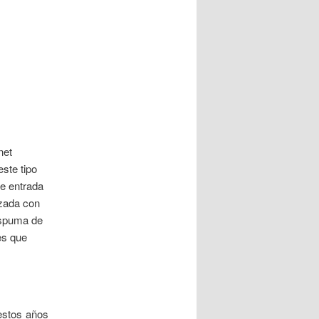
entradas
net
ste tipo
de entrada
izada con
espuma de
es que
estos años