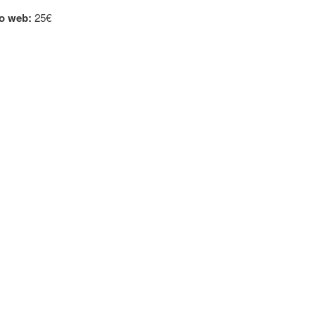
o web:
25€