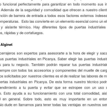
o funcional perfectamente para garantizar en todo momento sus i
. Además de la seguridad y comodidad que ofrecen a nuestro client
función de barrera de entrada a todos esos factores externos indes
temperaturas. Esto las convierte en un elemento esencial como un 
 y aislante térmico. Hay diferentes tipos de puertas industriale
s, rápidas y de cortafuegos.
 Alginet
cerrajeros son expertos para asesorarte a la hora de elegir y saca
tus puertas industriales en Picanya. Saber elegir las puertas indus
 para tu negocio. También podrán reparar tus puertas industria
iempre con todos los accesorios y componentes del muelle de carg
ios solicitados por nuestros clientes es el de realizar las labores de 
ertas industriales en Picanya. De esta forma nuestro técnico podr
endimiento a tu puerta y evitar que se estropee con un uso c
o. Esto ayuda a su funcionamiento con una total comodidad, ais
ad en general. Sobre todo, esto es muy importante en un entor
 No dude en llamarnos para tener todas las ventajas en nuestros se