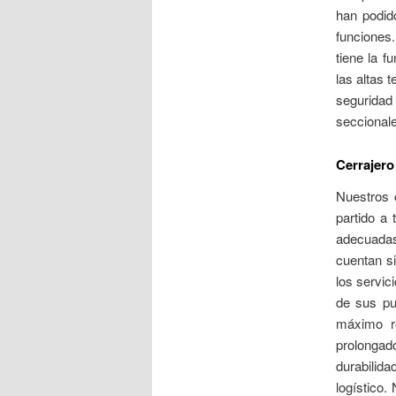
han podid
funciones
tiene la 
las altas 
seguridad
seccionale
Cerrajero
Nuestros 
partido a 
adecuadas
cuentan s
los servic
de sus pu
máximo r
prolongad
durabilid
logístico.