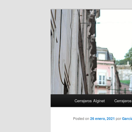
Ir
al
contenido
principal
Menú
Cerrajeros Alginet
Cerrajeros
principal
Posted on
26 enero, 2021
por
Garcí