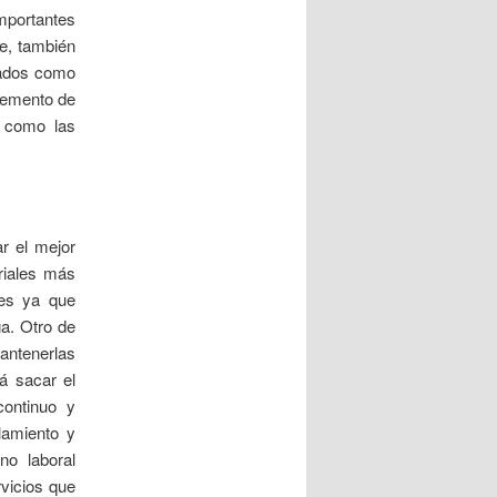
mportantes
e, también
eados como
elemento de
s como las
r el mejor
triales más
les ya que
a. Otro de
mantenerlas
á sacar el
ontinuo y
lamiento y
no laboral
rvicios que