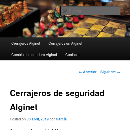
Ir
al
Busc
contenido
principal
Menú
Cerrajeros Alginet
Cerrajeros en Alginet
principal
Cambio de cerradura Alginet
Contacto
Navegación
←
Anterior
Siguiente
→
de
entradas
Cerrajeros de seguridad
Alginet
Posted on
30 abril, 2019
por
García