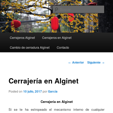
Ir
al
Busc
contenido
principal
Menú
Cerrajeros Alginet
Cerrajeros en Alginet
principal
Cambio de cerradura Alginet
Contacto
Navegación
←
Anterior
Siguiente
→
de
entradas
Cerrajería en Alginet
Posted on
10 julio, 2017
por
García
Cerrajería en Alginet
Si se te ha estropeado el mecanismo interno de cualquier