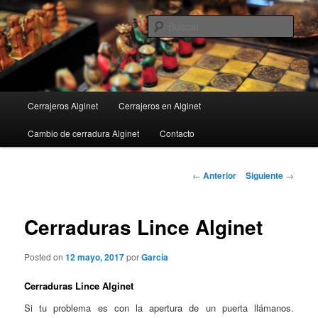
Ir
al
Busc
contenido
principal
Menú
Cerrajeros Alginet
Cerrajeros en Alginet
principal
Cambio de cerradura Alginet
Contacto
Navegación
←
Anterior
Siguiente
→
de
entradas
Cerraduras Lince Alginet
Posted on
12 mayo, 2017
por
García
Cerraduras Lince Alginet
Si tu problema es con la apertura de un puerta llámanos.