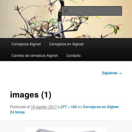
Ir
al
Busc
contenido
principal
Menú
Cerrajeros Alginet
Cerrajeros en Alginet
principal
Cambio de cerradura Alginet
Contacto
Navegador
Siguiente →
de
imágenes
images (1)
Publicado el
16 agosto, 2017
a
277 × 182
en
Cerrajeros en Alginet
24 horas