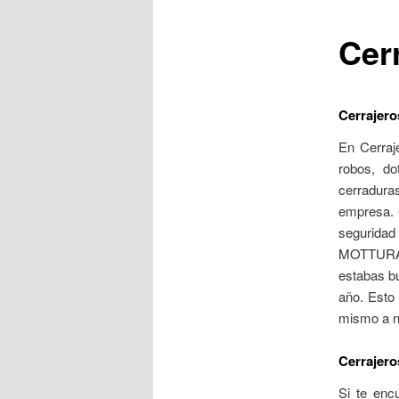
Cer
Cerrajero
En Cerraj
robos, d
cerradur
empresa.
segurida
MOTTURA,
estabas b
año. Esto
mismo a nu
Cerrajero
Si te enc