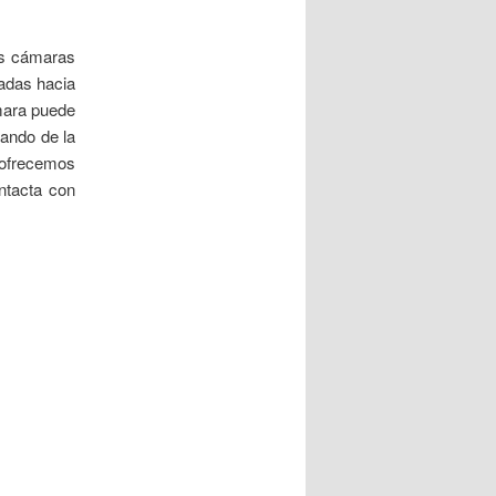
tus cámaras
eadas hacia
mara puede
sando de la
 ofrecemos
ntacta con