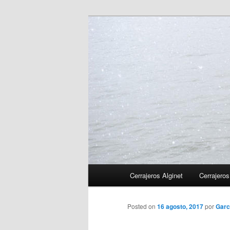
Ir
al
contenido
principal
Menú
Cerrajeros Alginet
Cerrajeros
principal
Posted on
16 agosto, 2017
por
Garc