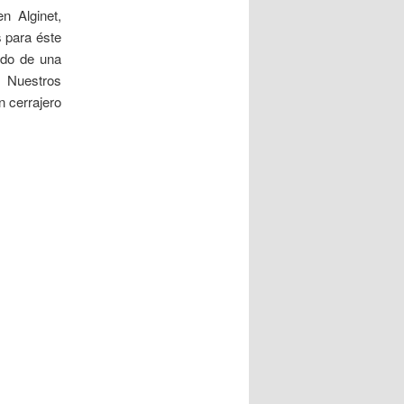
n Alginet,
s para éste
ndo de una
. Nuestros
n cerrajero