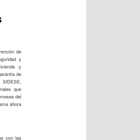
entradas
s
vención de
guridad y
ivienda y
arantía de
, SIDESE,
nales que
 meses del
lama ahora
os con las