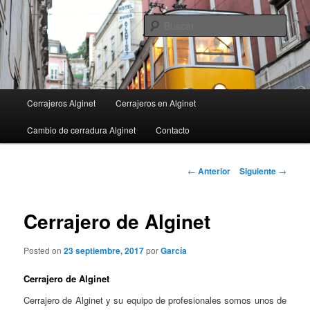
Ir
al
Busc
contenido
principal
Menú
Cerrajeros Alginet
Cerrajeros en Alginet
principal
Cambio de cerradura Alginet
Contacto
Navegación
←
Anterior
Siguiente
→
de
entradas
Cerrajero de Alginet
Posted on
23 septiembre, 2017
por
García
Cerrajero de Alginet
Cerrajero de Alginet y su equipo de profesionales somos unos de