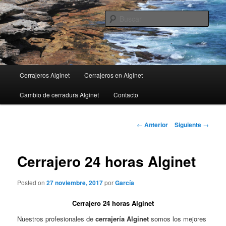
Ir
al
Busc
contenido
principal
Menú
Cerrajeros Alginet
Cerrajeros en Alginet
principal
Cambio de cerradura Alginet
Contacto
Navegación
←
Anterior
Siguiente
→
de
entradas
Cerrajero 24 horas Alginet
Posted on
27 noviembre, 2017
por
García
Cerrajero 24 horas Alginet
Nuestros profesionales de
cerrajería Alginet
somos los mejores