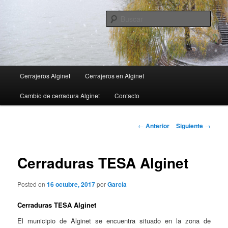
Ir
al
Busc
contenido
principal
Menú
Cerrajeros Alginet
Cerrajeros en Alginet
principal
Cambio de cerradura Alginet
Contacto
Navegación
←
Anterior
Siguiente
→
de
entradas
Cerraduras TESA Alginet
Posted on
16 octubre, 2017
por
García
Cerraduras TESA Alginet
El municipio de Alginet se encuentra situado en la zona de