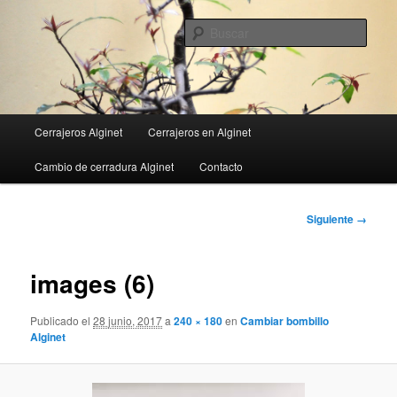
Ir
al
Busc
contenido
principal
Menú
Cerrajeros Alginet
Cerrajeros en Alginet
principal
Cambio de cerradura Alginet
Contacto
Navegador
Siguiente →
de
imágenes
images (6)
Publicado el
28 junio, 2017
a
240 × 180
en
Cambiar bombillo
Alginet