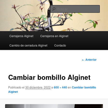
Ir
al
Busc
contenido
principal
Menú
Cerrajeros Alginet
Cerrajeros en Alginet
principal
Cambio de cerradura Alginet
Contacto
Navegador
← Anterior
de
imágenes
Cambiar bombillo Alginet
Publicado el
30 diciembre, 2022
a
600 × 440
en
Cambiar bombillo
Alginet