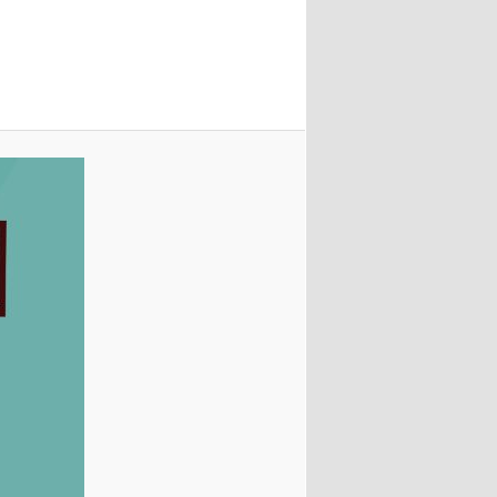
imágenes