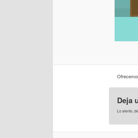
Ofrecemos
Deja 
Lo siento, d