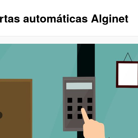
rtas automáticas Alginet