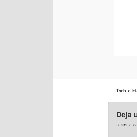
Toda la in
Deja 
Lo siento, d