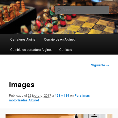
Ir
al
Busc
contenido
principal
Menú
Cerrajeros Alginet
Cerrajeros en Alginet
principal
Cambio de cerradura Alginet
Contacto
Navegador
Siguiente →
de
imágenes
images
Publicado el
22 febrero, 2017
a
423 × 119
en
Persianas
motorizadas Alginet