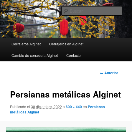
Ir
al
Busc
contenido
principal
Menú
Cerrajeros Alginet
Cerrajeros en Alginet
principal
Cambio de cerradura Alginet
Contacto
Navegador
← Anterior
de
imágenes
Persianas metálicas Alginet
Publicado el
30 diciembre, 2022
a
600 × 440
en
Persianas
metálicas Alginet