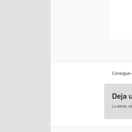
Consigue e
Deja 
Lo siento, d