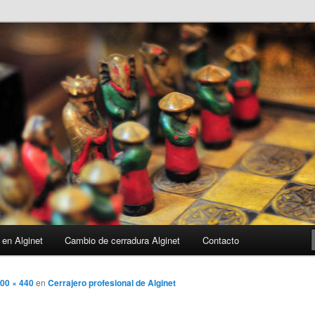
 en Alginet
Cambio de cerradura Alginet
Contacto
00 × 440
en
Cerrajero profesional de Alginet