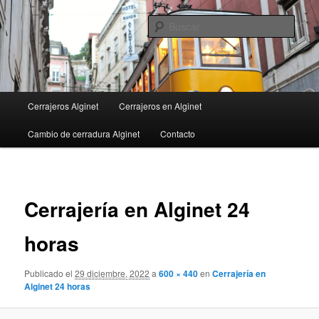
Ir
al
Busc
contenido
principal
Menú
Cerrajeros Alginet
Cerrajeros en Alginet
principal
Cambio de cerradura Alginet
Contacto
Navega
de
Cerrajería en Alginet 24
imágen
horas
Publicado el
29 diciembre, 2022
a
600 × 440
en
Cerrajería en
Alginet 24 horas