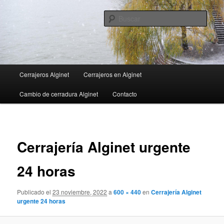
Ir
al
Busc
contenido
principal
Menú
Cerrajeros Alginet
Cerrajeros en Alginet
principal
Cambio de cerradura Alginet
Contacto
Navega
de
Cerrajería Alginet urgente
imágen
24 horas
Publicado el
23 noviembre, 2022
a
600 × 440
en
Cerrajería Alginet
urgente 24 horas